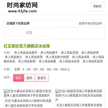
导航栏
店铺旗下经营品牌
查看所有经营品牌
红豆
红豆家纺官方旗舰店冰丝席
分类：
床上用品床品套件
床上用品被子
床上用品毛毯
床上用品床单
床上用品枕头
床上用品床垫
床上用品枕巾枕套
床上用品床席
床上用品
婚庆床品
床上用品蚊帐
床上用品被套
床上用品冰丝席
床上用品乳胶席
价格：
全部
0 - 100
100 - 300
300 - 500
500以上
排序：
最热
最新
最喜欢
红豆卡通冰丝凉席2025新款可机洗夏
红豆A类提花凉席三件套夏季凉感软
季儿童空调席软席子学生宿舍